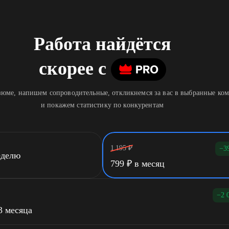
Работа найдётся
скорее
c
юме, напишем сопроводительные, откликнемся за вас в выбранные ко
и покажем статистику по конкурентам
1 195
₽
−3
еделю
799
₽
в месяц
−2 
3 месяца