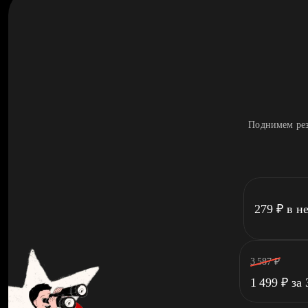
Поднимем рез
279
₽
в н
3 587
₽
1 499
₽
за 