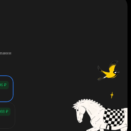
мпании
96
₽
088
₽