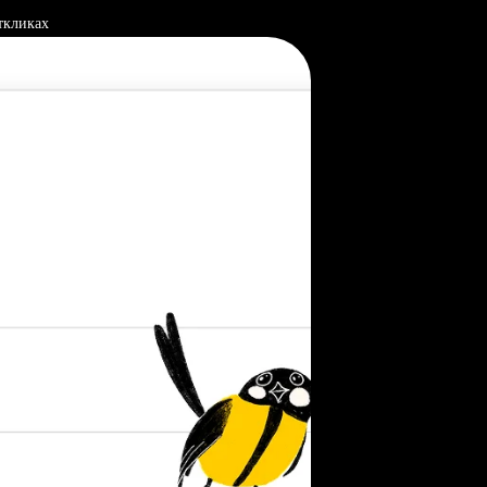
ткликах