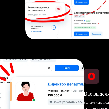
Вас выделя
Резюме ярко под
вас пригласят р