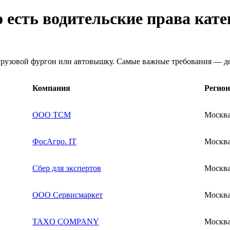
о есть водительские права кат
 грузовой фургон или автовышку. Самые важные требования — д
Компания
Регион
ООО ТСМ
Москв
ФосАгро. IT
Москв
Сбер для экспертов
Москв
ООО Сервисмаркет
Москв
TAXO COMPANY
Москв