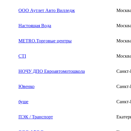
ООО Аутлет Авто Вилледж
Москв
Настоящая Вода
Москв
METRO.Торговые центры
Москв
CTI
Москв
НОЧУ ДПО Евроавтомотошкола
Санкт-
Ювенко
Санкт-
буше
Санкт-
ПЭК / Транспорт
Екатер