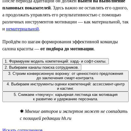
После периода адаптации он должен
выйти на выполнение
плановых показателей
. Здесь важно не оставлять его одного,
а продолжать управлять его результативностью с помощью
различных инструментов мотивации — как материальной, так
и
нематериальной
.
Пройдём по шагам формирования эффективной команды
салона красоты —
от подбора до мотивации
.
1. Формируем модель компетенций: хард- и софт-скилы.
2. Выбираем каналы поиска сотрудников.
3. Строим конверсионную воронку: от ценностного предложения
до заключения смарт-контракта.
4. Выбираем инструменты оценки компетенций: ассессмент-центр
и кастинг.
5. Снижаем «текучку»: карьерная лестница как мотивация
к развитию и удержанию персонала.
✱
Мнение авторов и экспертов может не совпадать
с позицией редакции hh.ru
Искать сотрудников