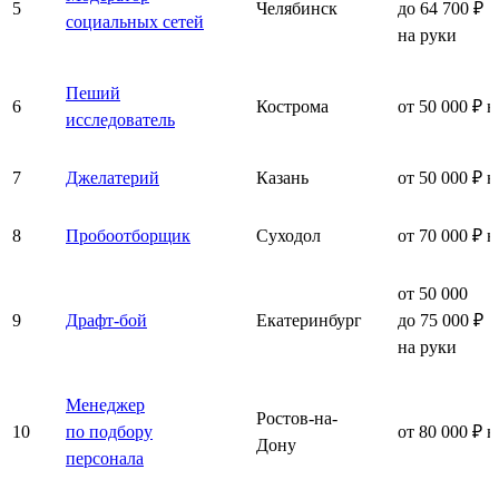
5
Челябинск
до 64 700 ₽
социальных сетей
на руки
Пеший
6
Кострома
от 50 000 ₽ н
исследователь
7
Джелатерий
Казань
от 50 000 ₽ н
8
Пробоотборщик
Суходол
от 70 000 ₽ н
от 50 000
9
Драфт-бой
Екатеринбург
до 75 000 ₽
на руки
Менеджер
Ростов-на-
10
по подбору
от 80 000 ₽ н
Дону
персонала