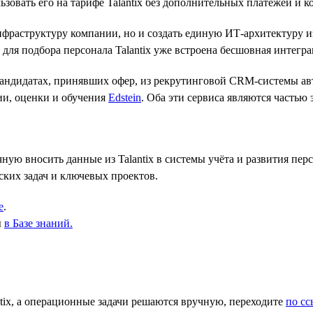
зовать его на тарифе Talantix без дополнительных платежей и к
нфраструктуру компании, но и создать единую ИТ-архитектуру и
для подбора персонала Talantix уже встроена бесшовная интегра
кандидатах, принявших офер, из рекрутинговой CRM-системы ав
ии, оценки и обучения
Edstein
. Оба эти сервиса являются частью 
ую вносить данные из Talantix в системы учёта и развития перс
ских задач и ключевых проектов.
е
.
ы
в Базе знаний
.
ix, а операционные задачи решаются вручную, переходите
по сс