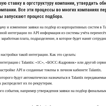
ую ставку в оргструктуру компании, утвердить об
омпании. Все эти процессы во многих компаниях п
ры запускают процесс подбора.
дачу и изменение заявки на подбор из корпоративных систем в T
ной интеграции по API информация из системы учёта перенесётся
 заработная плата, подразделение, в которое будет нанят сотр
астройки такой интеграции. Как это сделать:
теграция с Talantix: «1С», «БОСС-Кадровик» или другой сервис
стройке API и созданные токены в личном кабинете Talantix.
которого будут автоматически назначаться в Talantix передаваем
к распределит их по рекрутерам.
ого события, например утверждения заявки на подбор финальным