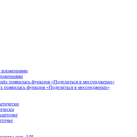
 вложениями
ix появилась функция «Поделиться в мессенджерах»
тически
рточке