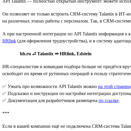
API Talantix — полностью открытый инструмент: можете исполь
Он позволяет не только встроить CRM-систему Talantix в ИТ-и
на различных этапах работы с персоналом. Так, в CRM-системе 
А при настроенной интеграции по API Talantix информация о 
HRlink
(для оформления трудоустройства), и в систему адаптац
hh.ru ⥄ Talantix ⇒ HRlink, Edstein
HR-специалистам и командам подбора больше не придётся вручн
освободит их время от рутинных операций в пользу стратегиче
✅ Узнать про возможности API Talantix можно
на этой страниц
✅ Подсказки и инструкции по настройке интеграции доступн
✅ Документация для разработчиков размещена
по ссылке
.
***
Если в вашей компании ещё не подключена CRM-система Talant