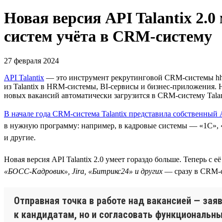
Новая версия API Talantix 2.
систем учёта в CRM-систему
27 февраля 2024
API Talantix
— это инструмент рекрутинговой СRM-системы hh.r
из Talantix в HRM-системы, BI-сервисы и бизнес-приложения. 
новых вакансий автоматически загрузится в CRM-систему Talan
В начале года CRM-система Talantix представила собственный 
в нужную программу: например, в кадровые системы — «1С», «Б
и другие.
Новая версия API Talantix 2.0 умеет гораздо больше. Теперь 
«БОСС-Кадровик», Jira, «Битрикс24» и других
— сразу в CRM-си
Отправная точка в работе над вакансией — заяв
к кандидатам, но и согласовать функциональн