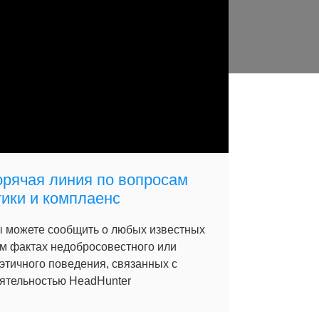
орячая линия по вопросам
тики и комплаенс
 можете сообщить о любых известных
м фактах недобросовестного или
этичного поведения, связанных с
ятельностью HeadHunter