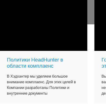
Политики HeadHunter в
Г
области комплаенс
э
В Хэдхантер мы уделяем большое
Вы
внимание комплаенс. Для этих целей в
ва
Компании разработаны Политики и
не
внутренние документы
де