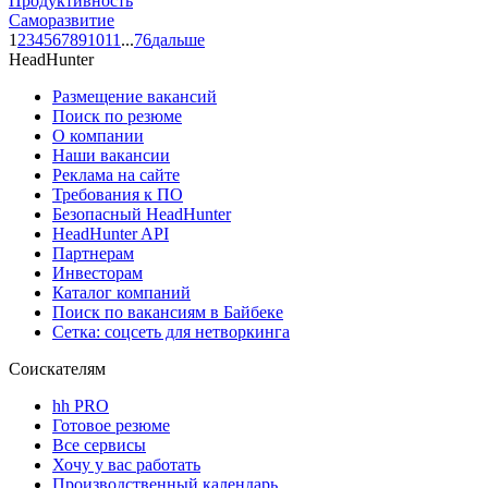
Продуктивность
Саморазвитие
1
2
3
4
5
6
7
8
9
10
11
...
76
дальше
HeadHunter
Размещение вакансий
Поиск по резюме
О компании
Наши вакансии
Реклама на сайте
Требования к ПО
Безопасный HeadHunter
HeadHunter API
Партнерам
Инвесторам
Каталог компаний
Поиск по вакансиям в Байбеке
Сетка: соцсеть для нетворкинга
Соискателям
hh PRO
Готовое резюме
Все сервисы
Хочу у вас работать
Производственный календарь