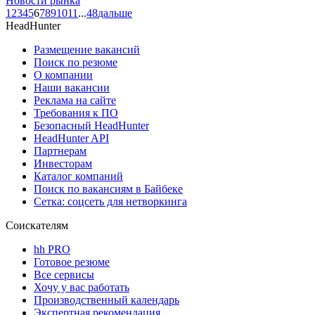
Новости рынка
1
2
3
4
5
6
7
8
9
10
11
...
48
дальше
HeadHunter
Размещение вакансий
Поиск по резюме
О компании
Наши вакансии
Реклама на сайте
Требования к ПО
Безопасный HeadHunter
HeadHunter API
Партнерам
Инвесторам
Каталог компаний
Поиск по вакансиям в Байбеке
Сетка: соцсеть для нетворкинга
Соискателям
hh PRO
Готовое резюме
Все сервисы
Хочу у вас работать
Производственный календарь
Экспертная рекомендация