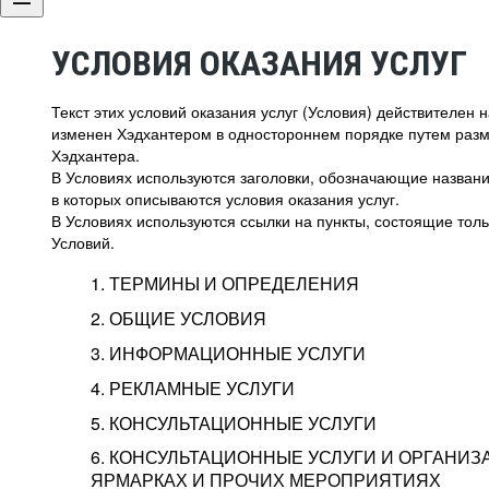
УСЛОВИЯ ОКАЗАНИЯ УСЛУГ
Текст этих условий оказания услуг (Условия) действителен
изменен Хэдхантером в одностороннем порядке путем раз
Хэдхантера.
В Условиях используются заголовки, обозначающие название
в которых описываются условия оказания услуг.
В Условиях используются ссылки на пункты, состоящие тольк
Условий.
1. ТЕРМИНЫ И ОПРЕДЕЛЕНИЯ
2. ОБЩИЕ УСЛОВИЯ
3. ИНФОРМАЦИОННЫЕ УСЛУГИ
1.1. Хэдхантер, или
Хэдхантер, ООО «Хэдх
4. РЕКЛАМНЫЕ УСЛУГИ
HeadHunter, или
г. Москва, внутригор
2.1. Типы и статусы регистрации
5. КОНСУЛЬТАЦИОННЫЕ УСЛУГИ
Исполнитель
Тверской,
2-я
Брестска
Типы регистрации
3.1. Предоставление доступа к базе данн
2.2. Активация услуг
6. КОНСУЛЬТАЦИОННЫЕ УСЛУГИ И ОРГАНИЗ
о трудоустройстве с возможностью просмо
Описание и активация
ЯРМАРКАХ И ПРОЧИХ МЕРОПРИЯТИЯХ
Хэдхантер — администра
2.1.1. Заказчику может быть присвоен один
4.0. Общие условия оказания рекламных ус