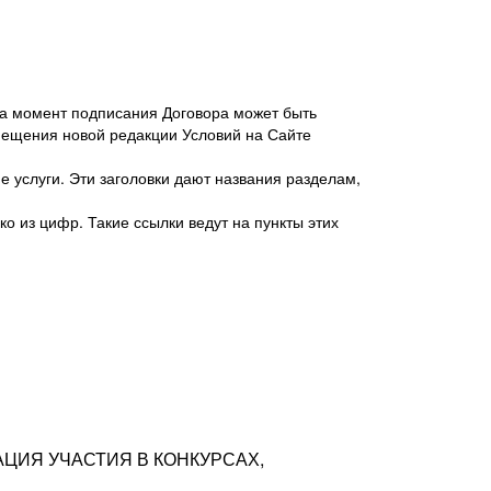
 на момент подписания Договора может быть
мещения новой редакции Условий на Сайте
 услуги. Эти заголовки дают названия разделам,
о из цифр. Такие ссылки ведут на пункты этих
антер», ИНН 7718620740, адрес: 125047,
одская территория Муниципальный округ
я улица, дом 48, помещ. 25
ых резюме с предложениями Соискателей
АЦИЯ УЧАСТИЯ В КОНКУРСАХ,
тра контактной информации Соискателя
тор сайтов: hh.ru, talantix.ru и других
 из Типов регистраций.
луг