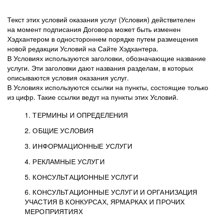
Текст этих условий оказания услуг (Условия) действителен
на момент подписания Договора может быть изменен
Хэдхантером в одностороннем порядке путем размещения
новой редакции Условий на Сайте Хэдхантера.
В Условиях используются заголовки, обозначающие название
услуги. Эти заголовки дают названия разделам, в которых
описываются условия оказания услуг.
В Условиях используются ссылки на пункты, состоящие только
из цифр. Такие ссылки ведут на пункты этих Условий.
1. ТЕРМИНЫ И ОПРЕДЕЛЕНИЯ
2. ОБЩИЕ УСЛОВИЯ
3. ИНФОРМАЦИОННЫЕ УСЛУГИ
1.1. Хэдхантер, или
Хэдхантер, ООО
4. РЕКЛАМНЫЕ УСЛУГИ
HeadHunter, или
«Хэдхантер», ИНН
2.1. Типы и статусы регистрации
5. КОНСУЛЬТАЦИОННЫЕ УСЛУГИ
Исполнитель
7718620740, адрес:
Типы регистрации
3.1. Предоставление доступа к базе данных
2.2. Активация услуг
6. КОНСУЛЬТАЦИОННЫЕ УСЛУГИ И ОРГАНИЗАЦИЯ
125047, г. Москва,
резюме с предложениями Соискателей
Описание и активация
УЧАСТИЯ В КОНКУРСАХ, ЯРМАРКАХ И ПРОЧИХ
2.1.1. Заказчику может быть присвоен один
4.0. Общие условия оказания рекламных услуг
внутригородская
о трудоустройстве с возможностью просмотра
МЕРОПРИЯТИЯХ
из Типов регистраций.
территория
4.0.1. Хэдхантер оказывает Заказчику услугу