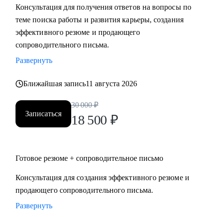
Консультация для получения ответов на вопросы по
Мидл и топ руководители.
теме поиска работы и развития карьеры, создания
• CEO/Генеральный директор
эффективного резюме и продающего
• Операционный директор/Исполнительный директор
сопроводительного письма.
• Коммерческий директор/Директор по продажам
Развернуть
• CFO/ Финансовый директор
• Технический директор
Ближайшая запись
11 августа 2026
• Директор по производству
• ИТ-директор
30 000
₽
• Директор по логистике и закупкам
Записаться
18 500
₽
• Директор по стратегическому развитию
• Директор по качеству
Готовое резюме + сопроводительное письмо
Для своих клиентов я — Карьерный доктор, который
поможет «диагностировать и вылечить» проблемы в
Консультация для создания эффективного резюме и
области профессионального развития: выявить сильные
продающего сопроводительного письма.
стороны и зоны роста, понять личную профессиональную
Развернуть
уникальность, найти оптимальное и актуальное решение, а