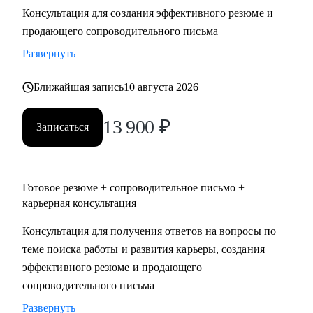
Консультация для создания эффективного резюме и
• Два высших образования - Менеджмент и Стратегическое
продающего сопроводительного письма
управление персоналом. Дополнительное образование в
сфере коучинга и карьерного консультирования.
Развернуть
Ближайшая запись
10 августа 2026
С чем помогу:
• Нет приглашений на интервью - разберем, почему рынок
13 900
₽
не видит вашу ценность, и исправим.
Записаться
• Не знаете, как выгодно представить опыт - соберем
профессиональную идентичность и упакуем опыт так,
чтобы HR заметил.
Готовое резюме + сопроводительное письмо +
• Перерыв в работе, разнородный бэкграунд (нелинейный
карьерная консультация
опыт), сложное увольнение - найдем логичную линию,
Консультация для получения ответов на вопросы по
которая закроет вопросы нанимающей стороны.
теме поиска работы и развития карьеры, создания
• Карьерный переход или выход на новый уровень дохода -
эффективного резюме и продающего
выстроим стратегию с конкретными шагами.
сопроводительного письма
• Готовитесь к важному интервью - отработаем ответы и
подсветим сильные стороны.
Развернуть