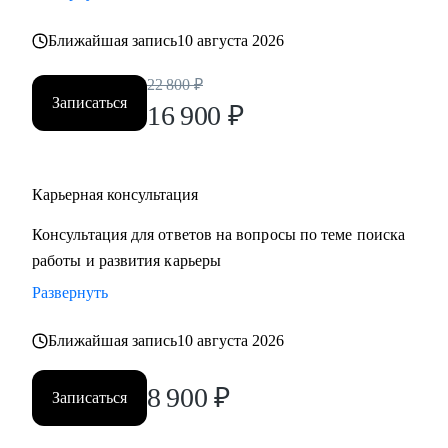
• Хотите понять рынок и своё место в нем - разберем
Ближайшая запись
10 августа 2026
тренды и ваше позиционирование.
• Хотите начать управлять своей карьерой, а не пассивно
22 800
₽
плыть по течению, но не знаете с чего начать ;)
Записаться
16 900
₽
Делаю качественный продукт за счет индивидуального
подхода и максимального погружения в запрос клиента,
Карьерная консультация
глубокой экспертизы и использования в работе различных
подходов и инструментов.
Консультация для ответов на вопросы по теме поиска
работы и развития карьеры
Развернуть
Ближайшая запись
10 августа 2026
8 900
₽
Записаться