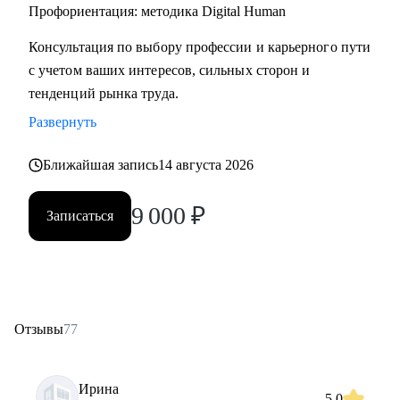
• Начинающим специалистам (Ассистенты, Младшие
Профориентация: методика Digital Human
менеджеры (Junior), Выпускники ВУЗов)
Консультация по выбору профессии и карьерного пути
с учетом ваших интересов, сильных сторон и
Постоянно повышаю квалификацию через тренинги по
тенденций рынка труда.
актуальным HR-технологиям и профориентации
Развернуть
Веду профильный канал, где делюсь практическими
Ближайшая запись
14 августа 2026
кейсами и аналитикой в сфере карьерного развития
9 000
₽
Записаться
Моя миссия — привести вас туда, где ваша деятельность
приносит не только финансовый результат, но и личное
удовлетворение, стирая грань между «работой» и «делом
по душе»
Отзывы
77
Ирина
5.0