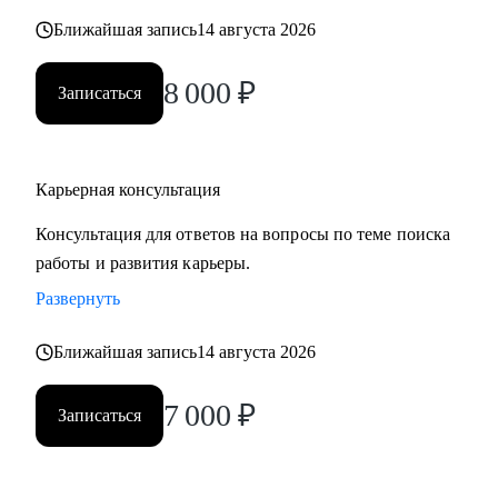
карьерных кризисов
Ближайшая запись
14 августа 2026
Кому могу помочь:
8 000
₽
Записаться
• Руководителям высшего звена и Директорам
(Операционный директор, Коммерческий директор,
Директор по: HR, Управлению цепочками поставок
Карьерная консультация
(Supply Chain), Электронной коммерции (E-commerce)
• Менеджерам среднего звена: Руководители отделов,
Консультация для ответов на вопросы по теме поиска
Региональные и Территориальные менеджеры, HR бизнес-
работы и развития карьеры.
партнеры (HRBP)
Развернуть
• Ведущим специалистам и ключевым экспертам:
Специалисты по закупкам/ВЭД, Логисты, Аналитики,
Ближайшая запись
14 августа 2026
Бухгалтеры, Финансовые менеджеры, Маркетологи,
Менеджеры по продажам, Торговые представители
7 000
₽
Записаться
• Операционному и Торговому персоналу: Продавцы-
консультанты, Кассиры, Складские работники,
Администраторы