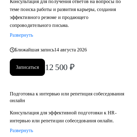
Консультация для получения ответов на вопросы по
• Подготовлю вас к собеседованию и дам практические
теме поиска работы и развития карьеры, создания
рекомендации для успешного ведения сложных
эффективного резюме и продающего
переговоров, в том числе о зарплате и условиях
сопроводительного письма.
• Помогу осознанно сменить профессию или найти ту роль
Развернуть
в карьере, которая принесет вам максимальную
реализацию и доход
Ближайшая запись
14 августа 2026
• Предоставлю экспертную поддержку, если вас уволили.
Разработаю быструю и эффективную стратегию поиска
12 500
₽
Записаться
новой работы
• Проведу анализ ваших сильных сторон и уникального
опыта, чтобы вы обоснованно получили повышение и
Подготовка к интервью или репетиция собеседования
стали лучшим кандидатом в команде
онлайн
• Разработаю личный пошаговый план (дорожную карту)
для быстрого и успешного перехода на новую, более
Консультация для эффективной подготовки к HR-
высокую должность
интервью или репетиции собеседования онлайн.
• Восстановлю вашу мотивацию и предоставлю
Развернуть
проверенные методики для преодоления выгорания и