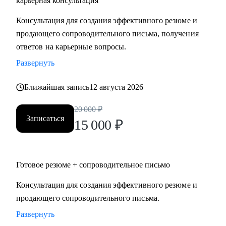
карьерная консультация
Руководителям высшего и среднего звена, специалистам в
Консультация для создания эффективного резюме и
сферах:
продающего сопроводительного письма, получения
• Продаж и работы с клиентами (B2B, B2C, B2G, E-
ответов на карьерные вопросы.
commerce)
Развернуть
• Финансов
• HoReCa
Ближайшая запись
12 августа 2026
• Образования/Ed-tech
• Маркетинга
20 000
₽
• Закупок/Логистики.
Записаться
15 000
₽
Готовое резюме + сопроводительное письмо
Консультация для создания эффективного резюме и
продающего сопроводительного письма.
Развернуть