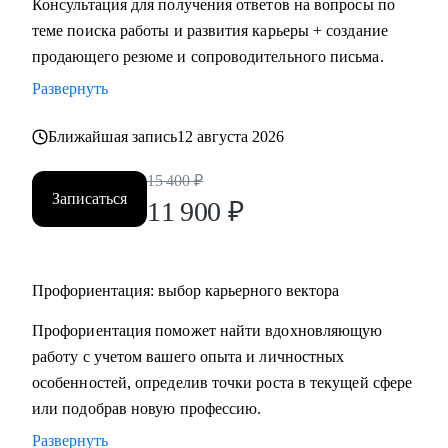
Консультация для получения ответов на вопросы по
HR.
теме поиска работы и развития карьеры + создание
• Провожу профориентацию, чтобы найти работу по
продающего резюме и сопроводительного письма.
любви и она была в кайф и без страданий.
Развернуть
Кому могу помочь:
Ближайшая запись
12 августа 2026
Могу помочь руководителям и специалистам различных
направлений:
15 400
₽
Записаться
• продажи, сопровождение продаж
11 900
₽
• административный персонал
• индустрия красоты, фитнес
• организация мероприятий
Профориентация: выбор карьерного вектора
• туризм, гостеприимство
Профориентация поможет найти вдохновляющую
• закупки, тендеры
работу с учетом вашего опыта и личностных
• логистика, ВЭД
особенностей, определив точки роста в текущей сфере
• маркетинг, PR
или подобрав новую профессию.
• образование
• бухгалтерия
Развернуть