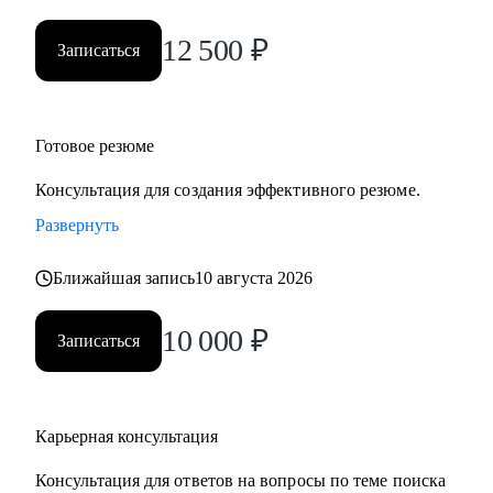
• Нефтегаз и энергетика
12 500
₽
• Строительство и девелопмент
Записаться
• Товары повседневного спроса (FMCG) и дистрибуция
• Логистика, закупки, управление цепями поставок
• Эксплуатация недвижимости и АХО
Готовое резюме
• Управление персоналом
• Юриспруденция и правовое сопровождение бизнеса
Консультация для создания эффективного резюме.
Развернуть
Ко мне приходят, чтобы разобраться в карьерной ситуации
и принять собственное, выверенное решение.
Ближайшая запись
10 августа 2026
10 000
₽
Записаться
Карьерная консультация
Консультация для ответов на вопросы по теме поиска