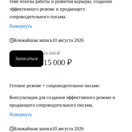
теме поиска работы и развития карьеры, создания
требований рынка.
эффективного резюме и продающего
• Сформулировать карьерную цель и выстроить логику
сопроводительного письма.
следующего шага.
Развернуть
• Подготовить резюме и сопроводительное письмо под
конкретную цель.
Ближайшая запись
10 августа 2026
• Подготовить к интервью и внутренним конкурсам,
включая оценочные процедуры.
21 500
₽
Записаться
• Отработать самопрезентацию, сложные вопросы и
15 000
₽
переговорную позицию.
• Сопроводить переход между государственным и
коммерческим сектором: адаптировать позиционирование
Готовое резюме + сопроводительное письмо
и аргументацию с учётом специфики обеих сторон.
Консультация для создания эффективного резюме и
продающего сопроводительного письма.
Кому могу помочь
Руководителям и экспертам из отраслей и
Развернуть
функциональных направлений:
Ближайшая запись
10 августа 2026
• Промышленность и производство