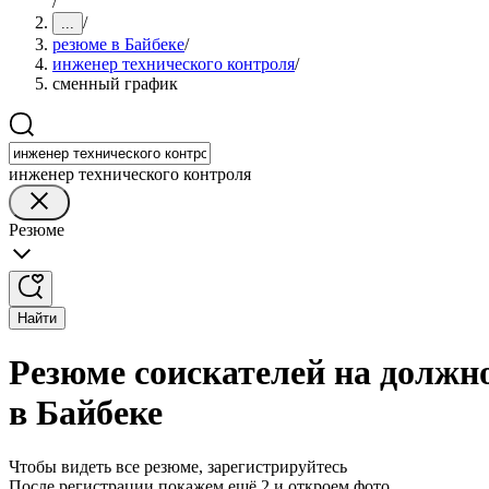
/
/
...
резюме в Байбеке
/
инженер технического контроля
/
сменный график
инженер технического контроля
Резюме
Найти
Резюме соискателей на должн
в Байбеке
Чтобы видеть все резюме, зарегистрируйтесь
После регистрации покажем ещё 2 и откроем фото