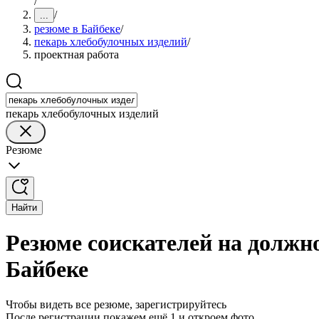
/
/
...
резюме в Байбеке
/
пекарь хлебобулочных изделий
/
проектная работа
пекарь хлебобулочных изделий
Резюме
Найти
Резюме соискателей на должн
Байбеке
Чтобы видеть все резюме, зарегистрируйтесь
После регистрации покажем ещё 1 и откроем фото