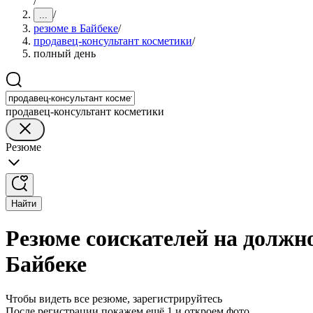
/
/
...
резюме в Байбеке
/
продавец-консультант косметики
/
полный день
продавец-консультант косметики
Резюме
Найти
Резюме соискателей на должн
Байбеке
Чтобы видеть все резюме, зарегистрируйтесь
После регистрации покажем ещё 1 и откроем фото