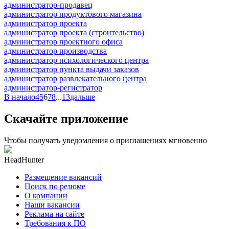
администратор-продавец
администратор продуктового магазина
администратор проекта
администратор проекта (строительство)
администратор проектного офиса
администратор производства
администратор психологического центра
администратор пункта выдачи заказов
администратор развлекательного центра
администратор-регистратор
В начало
4
5
6
7
8
...
13
дальше
Скачайте приложение
Чтобы получать уведомления о приглашениях мгновенно
HeadHunter
Размещение вакансий
Поиск по резюме
О компании
Наши вакансии
Реклама на сайте
Требования к ПО