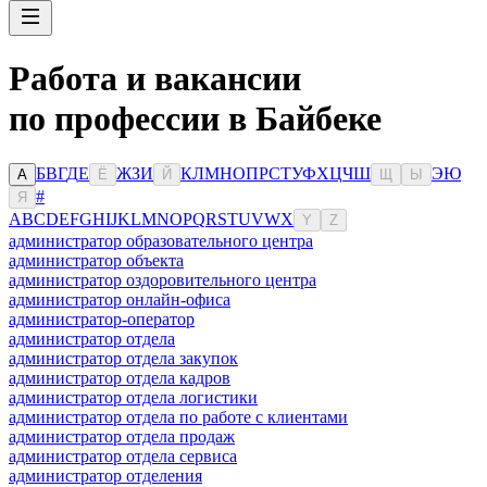
Работа и вакансии
по профессии в Байбеке
Б
В
Г
Д
Е
Ж
З
И
К
Л
М
Н
О
П
Р
С
Т
У
Ф
Х
Ц
Ч
Ш
Э
Ю
А
Ё
Й
Щ
Ы
#
Я
A
B
C
D
E
F
G
H
I
J
K
L
M
N
O
P
Q
R
S
T
U
V
W
X
Y
Z
администратор образовательного центра
администратор объекта
администратор оздоровительного центра
администратор онлайн-офиса
администратор-оператор
администратор отдела
администратор отдела закупок
администратор отдела кадров
администратор отдела логистики
администратор отдела по работе с клиентами
администратор отдела продаж
администратор отдела сервиса
администратор отделения