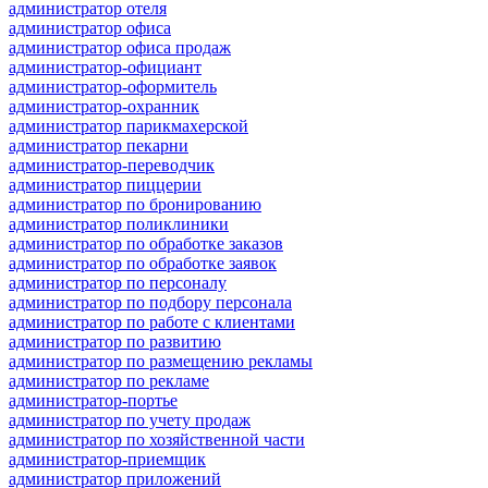
администратор отеля
администратор офиса
администратор офиса продаж
администратор-официант
администратор-оформитель
администратор-охранник
администратор парикмахерской
администратор пекарни
администратор-переводчик
администратор пиццерии
администратор по бронированию
администратор поликлиники
администратор по обработке заказов
администратор по обработке заявок
администратор по персоналу
администратор по подбору персонала
администратор по работе с клиентами
администратор по развитию
администратор по размещению рекламы
администратор по рекламе
администратор-портье
администратор по учету продаж
администратор по хозяйственной части
администратор-приемщик
администратор приложений