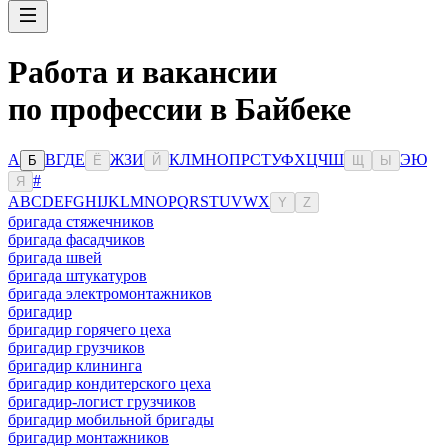
Работа и вакансии
по профессии в Байбеке
А
В
Г
Д
Е
Ж
З
И
К
Л
М
Н
О
П
Р
С
Т
У
Ф
Х
Ц
Ч
Ш
Э
Ю
Б
Ё
Й
Щ
Ы
#
Я
A
B
C
D
E
F
G
H
I
J
K
L
M
N
O
P
Q
R
S
T
U
V
W
X
Y
Z
бригада стяжечников
бригада фасадчиков
бригада швей
бригада штукатуров
бригада электромонтажников
бригадир
бригадир горячего цеха
бригадир грузчиков
бригадир клининга
бригадир кондитерского цеха
бригадир-логист грузчиков
бригадир мобильной бригады
бригадир монтажников