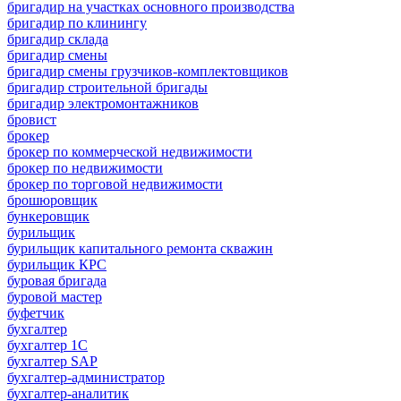
бригадир на участках основного производства
бригадир по клинингу
бригадир склада
бригадир смены
бригадир смены грузчиков-комплектовщиков
бригадир строительной бригады
бригадир электромонтажников
бровист
брокер
брокер по коммерческой недвижимости
брокер по недвижимости
брокер по торговой недвижимости
брошюровщик
бункеровщик
бурильщик
бурильщик капитального ремонта скважин
бурильщик КРС
буровая бригада
буровой мастер
буфетчик
бухгалтер
бухгалтер 1C
бухгалтер SAP
бухгалтер-администратор
бухгалтер-аналитик