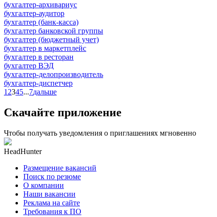
бухгалтер-архивариус
бухгалтер-аудитор
бухгалтер (банк-касса)
бухгалтер банковской группы
бухгалтер (бюджетный учет)
бухгалтер в маркетплейс
бухгалтер в ресторан
бухгалтер ВЭД
бухгалтер-делопроизводитель
бухгалтер-диспетчер
1
2
3
4
5
...
7
дальше
Скачайте приложение
Чтобы получать уведомления о приглашениях мгновенно
HeadHunter
Размещение вакансий
Поиск по резюме
О компании
Наши вакансии
Реклама на сайте
Требования к ПО