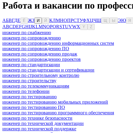
Работа и вакансии по професс
А
Б
В
Г
Д
Е
Ж
З
К
Л
М
Н
О
П
Р
С
Т
У
Ф
Х
Ц
Ч
Ш
Э
Ю
Ё
И
Й
Щ
Ы
Я
A
B
C
D
E
F
G
H
I
J
K
L
M
N
O
P
Q
R
S
T
U
V
W
X
Y
Z
инженер по снабжению
инженер по сопровождению
инженер по сопровождению информационных систем
инженер по сопровождению ПО
инженер по сопровождению продаж
инженер по сопровождению проектов
инженер по стандартизации
инженер по стандартизации и сертификации
инженер по строительному контролю
инженер по строительству
инженер по телекоммуникациям
инженер по телефонии
инженер по тестированию
инженер по тестированию мобильных приложений
инженер по тестированию ПО
инженер по тестированию программного обеспечения
инженер по технике безопасности
инженер по технической документации
инженер по технической поддержке