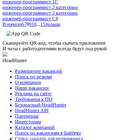
инженер-программист 1С
инженер-программист 2 категории
инженер-программист 3 категории
инженер-программист C#
В начало
6
7
8
9
10
...
15
дальше
Сканируйте QR-код, чтобы скачать приложение
И чаты с работодателями всегда будут под рукой
HeadHunter
Размещение вакансий
Поиск по резюме
О компании
Наши вакансии
Реклама на сайте
Требования к ПО
Безопасный HeadHunter
HeadHunter API
Партнерам
Инвесторам
Каталог компаний
Поиск по вакансиям в Байбеке
Сетка: соцсеть для нетворкинга