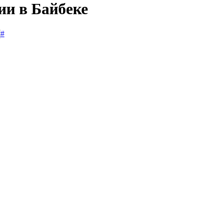
ии в Байбеке
#