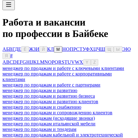
Работа и вакансии
по профессии в Байбеке
А
Б
В
Г
Д
Е
Ж
З
И
К
Л
Н
О
П
Р
С
Т
У
Ф
Х
Ц
Ч
Ш
Э
Ю
Ё
Й
М
Щ
Ы
#
Я
A
B
C
D
E
F
G
H
I
J
K
L
M
N
O
P
Q
R
S
T
U
V
W
X
Y
Z
менеджер по продажам и работе с ключевыми клиентами
менеджер по продажам и работе с корпоративными
клиентами
менеджер по продажам и работе с партнерами
менеджер по продажам и развитию
менеджер по продажам и развитию бизнеса
менеджер по продажам и развитию клиентов
менеджер по продажам и снабжению
менеджер по продажам и сопровождению клиентов
менеджер по продажам (исходящие звонки)
менеджер по продажам итальянской мебели
менеджер по продажам и тендерам
менеджер по продажам кабельной и электротехнической