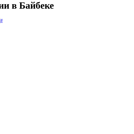
ии в Байбеке
#