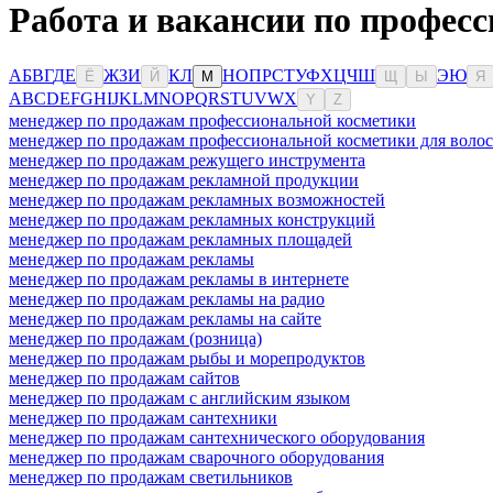
Работа и вакансии по професс
А
Б
В
Г
Д
Е
Ж
З
И
К
Л
Н
О
П
Р
С
Т
У
Ф
Х
Ц
Ч
Ш
Э
Ю
Ё
Й
М
Щ
Ы
Я
A
B
C
D
E
F
G
H
I
J
K
L
M
N
O
P
Q
R
S
T
U
V
W
X
Y
Z
менеджер по продажам профессиональной косметики
менеджер по продажам профессиональной косметики для волос
менеджер по продажам режущего инструмента
менеджер по продажам рекламной продукции
менеджер по продажам рекламных возможностей
менеджер по продажам рекламных конструкций
менеджер по продажам рекламных площадей
менеджер по продажам рекламы
менеджер по продажам рекламы в интернете
менеджер по продажам рекламы на радио
менеджер по продажам рекламы на сайте
менеджер по продажам (розница)
менеджер по продажам рыбы и морепродуктов
менеджер по продажам сайтов
менеджер по продажам с английским языком
менеджер по продажам сантехники
менеджер по продажам сантехнического оборудования
менеджер по продажам сварочного оборудования
менеджер по продажам светильников