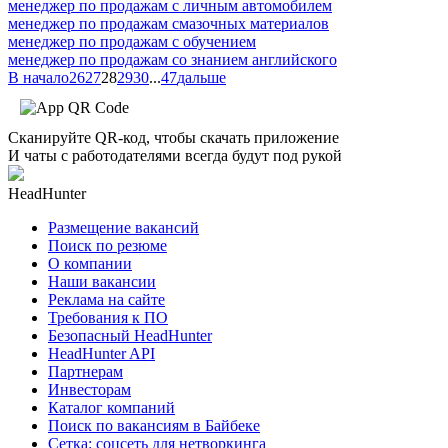
менеджер по продажам с личным автомобилем
менеджер по продажам смазочных материалов
менеджер по продажам с обучением
менеджер по продажам со знанием английского
В начало
26
27
28
29
30
...
47
дальше
Сканируйте QR-код, чтобы скачать приложение
И чаты с работодателями всегда будут под рукой
HeadHunter
Размещение вакансий
Поиск по резюме
О компании
Наши вакансии
Реклама на сайте
Требования к ПО
Безопасный HeadHunter
HeadHunter API
Партнерам
Инвесторам
Каталог компаний
Поиск по вакансиям в Байбеке
Сетка: соцсеть для нетворкинга