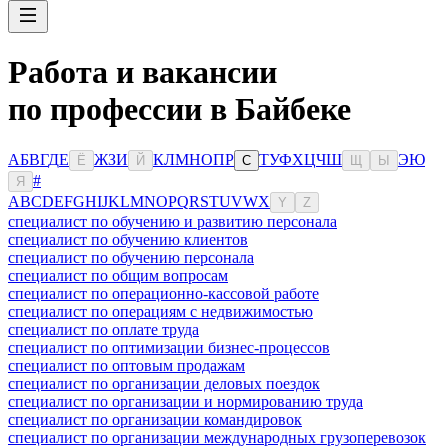
Работа и вакансии
по профессии в Байбеке
А
Б
В
Г
Д
Е
Ж
З
И
К
Л
М
Н
О
П
Р
Т
У
Ф
Х
Ц
Ч
Ш
Э
Ю
Ё
Й
С
Щ
Ы
#
Я
A
B
C
D
E
F
G
H
I
J
K
L
M
N
O
P
Q
R
S
T
U
V
W
X
Y
Z
специалист по обучению и развитию персонала
специалист по обучению клиентов
специалист по обучению персонала
специалист по общим вопросам
специалист по операционно-кассовой работе
специалист по операциям с недвижимостью
специалист по оплате труда
специалист по оптимизации бизнес-процессов
специалист по оптовым продажам
специалист по организации деловых поездок
специалист по организации и нормированию труда
специалист по организации командировок
специалист по организации международных грузоперевозок