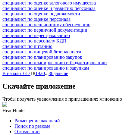
специалист по оценке залогового имущества
специалист по оценке и развитию персонала
специалист по оценке недвижимости
специалист по оценке персонала
специалист по пенсионному обеспечению
специалист по первичной документации
специалист по перестрахованию
специалист по персоналу КДП
специалист по питанию
специалист по пищевой безопасности
специалист по планированию закупок
специалист по планированию и бюджетированию
специалист по планированию и закупкам
В начало
16
17
18
19
20
...
36
дальше
Скачайте приложение
Чтобы получать уведомления о приглашениях мгновенно
HeadHunter
Размещение вакансий
Поиск по резюме
О компании