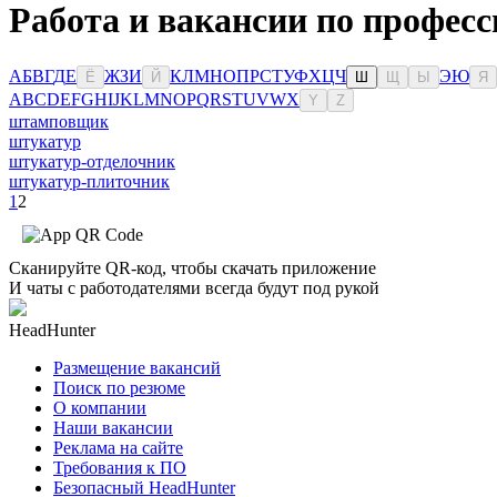
Работа и вакансии по професс
А
Б
В
Г
Д
Е
Ж
З
И
К
Л
М
Н
О
П
Р
С
Т
У
Ф
Х
Ц
Ч
Э
Ю
Ё
Й
Ш
Щ
Ы
Я
A
B
C
D
E
F
G
H
I
J
K
L
M
N
O
P
Q
R
S
T
U
V
W
X
Y
Z
штамповщик
штукатур
штукатур-отделочник
штукатур-плиточник
1
2
Сканируйте QR-код, чтобы скачать приложение
И чаты с работодателями всегда будут под рукой
HeadHunter
Размещение вакансий
Поиск по резюме
О компании
Наши вакансии
Реклама на сайте
Требования к ПО
Безопасный HeadHunter