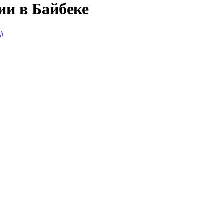
ии в Байбеке
#