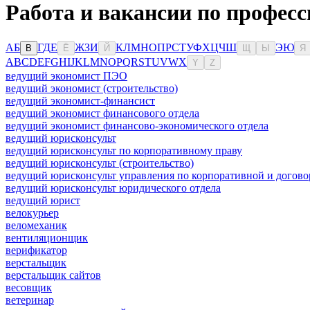
Работа и вакансии по професс
А
Б
Г
Д
Е
Ж
З
И
К
Л
М
Н
О
П
Р
С
Т
У
Ф
Х
Ц
Ч
Ш
Э
Ю
В
Ё
Й
Щ
Ы
Я
A
B
C
D
E
F
G
H
I
J
K
L
M
N
O
P
Q
R
S
T
U
V
W
X
Y
Z
ведущий экономист ПЭО
ведущий экономист (строительство)
ведущий экономист-финансист
ведущий экономист финансового отдела
ведущий экономист финансово-экономического отдела
ведущий юрисконсульт
ведущий юрисконсульт по корпоративному праву
ведущий юрисконсульт (строительство)
ведущий юрисконсульт управления по корпоративной и догово
ведущий юрисконсульт юридического отдела
ведущий юрист
велокурьер
веломеханик
вентиляционщик
верификатор
верстальщик
верстальщик сайтов
весовщик
ветеринар