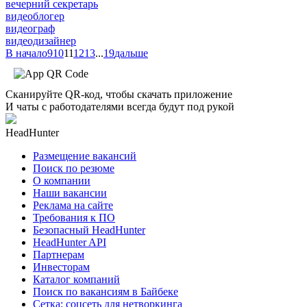
вечерний секретарь
видеоблогер
видеограф
видеодизайнер
В начало
9
10
11
12
13
...
19
дальше
Сканируйте QR-код, чтобы скачать приложение
И чаты с работодателями всегда будут под рукой
HeadHunter
Размещение вакансий
Поиск по резюме
О компании
Наши вакансии
Реклама на сайте
Требования к ПО
Безопасный HeadHunter
HeadHunter API
Партнерам
Инвесторам
Каталог компаний
Поиск по вакансиям в Байбеке
Сетка: соцсеть для нетворкинга