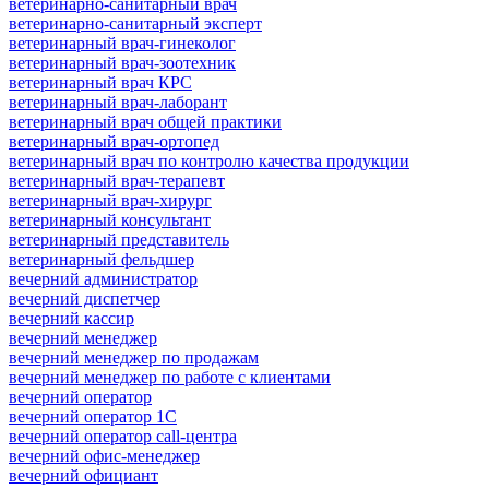
ветеринарно-санитарный врач
ветеринарно-санитарный эксперт
ветеринарный врач-гинеколог
ветеринарный врач-зоотехник
ветеринарный врач КРС
ветеринарный врач-лаборант
ветеринарный врач общей практики
ветеринарный врач-ортопед
ветеринарный врач по контролю качества продукции
ветеринарный врач-терапевт
ветеринарный врач-хирург
ветеринарный консультант
ветеринарный представитель
ветеринарный фельдшер
вечерний администратор
вечерний диспетчер
вечерний кассир
вечерний менеджер
вечерний менеджер по продажам
вечерний менеджер по работе с клиентами
вечерний оператор
вечерний оператор 1С
вечерний оператор call-центра
вечерний офис-менеджер
вечерний официант